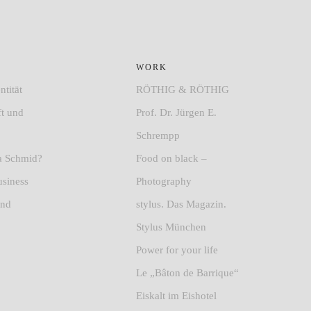
WORK
ntität
RÖTHIG & RÖTHIG
ft und
Prof. Dr. Jürgen E.
Schrempp
na Schmid?
Food on black –
usiness
Photography
und
stylus. Das Magazin.
Stylus München
Power for your life
Le „Bâton de Barrique“
Eiskalt im Eishotel