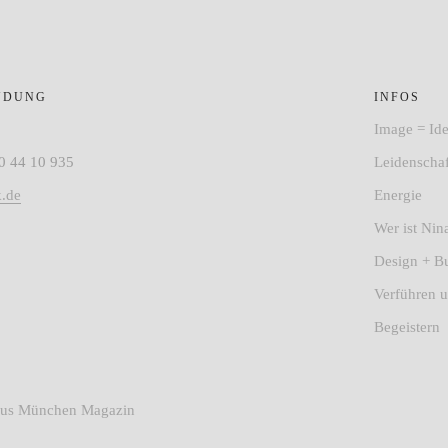
NDUNG
INFOS
Image = Ide
0 44 10 935
Leidenscha
k.de
Energie
Wer ist Ni
Design + B
Verführen 
Begeistern
ylus München Magazin