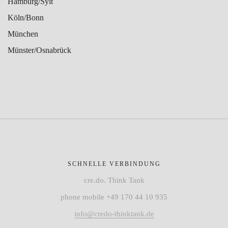
Hamburg/Sylt
Köln/Bonn
München
Münster/Osnabrück
SCHNELLE VERBINDUNG
cre.do. Think Tank
phone mobile +49 170 44 10 935
info@credo-thinktank.de